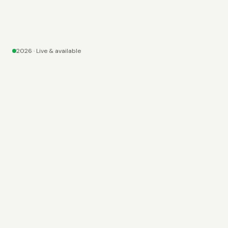
2026
· Live & available
SEO
✦
AEO
DIENSTEN
· 02
Vier pijlers. Eén
funnel.