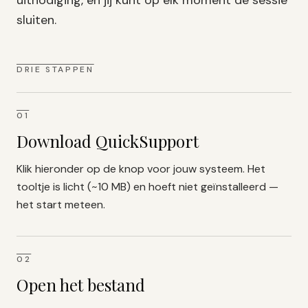
uitnodiging, en jij kunt op elk moment de sessie
sluiten.
DRIE STAPPEN
01
Download QuickSupport
Klik hieronder op de knop voor jouw systeem. Het
tooltje is licht (~10 MB) en hoeft niet geïnstalleerd —
het start meteen.
02
Open het bestand