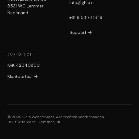
info@ghio.nl
8531 WC Lemmer
Nederland
+31 6 53 73 18 19
Support
→
JURIDISCH
KvK 42040800
Klantportaal →
©
2026
Ghio Webservices.
Alle rechten voorbehouden.
Built with care · Lemmer, NL