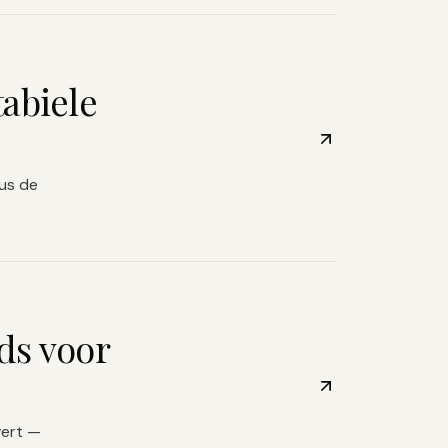
tabiele
lus de
ds voor
vert —