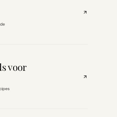
 de
ds voor
cipes