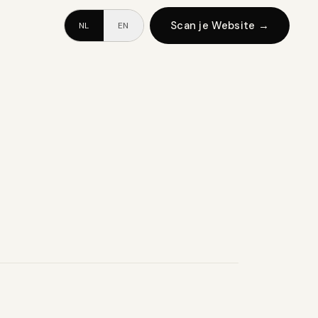
Scan je Website
→
NL
EN