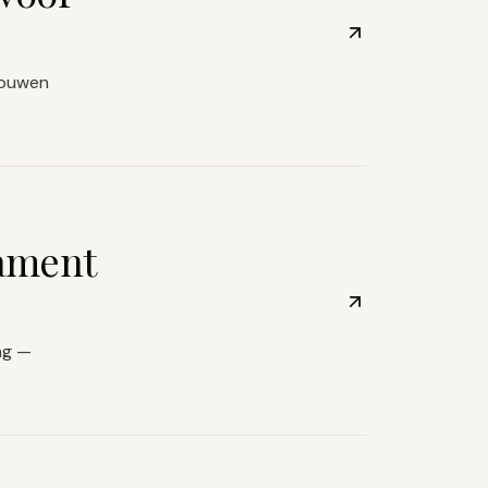
trouwen
dament
ng —