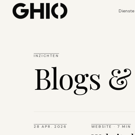
Dienste
INZICHTEN
Blogs &
28 APR. 2026
WEBSITE
·
7 MIN