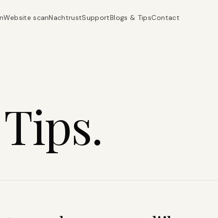
n
Website scan
Nachtrust
Support
Blogs & Tips
Contact
 Tips.