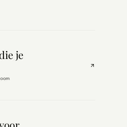
ie je
droom
 voor