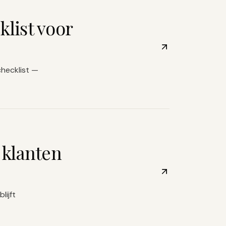
list voor
checklist —
 klanten
lijft