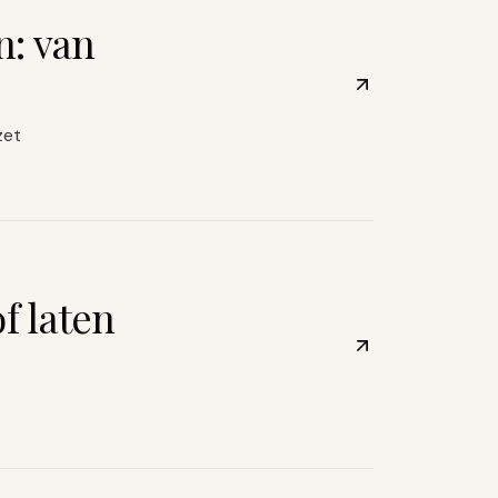
n: van
zet
f laten