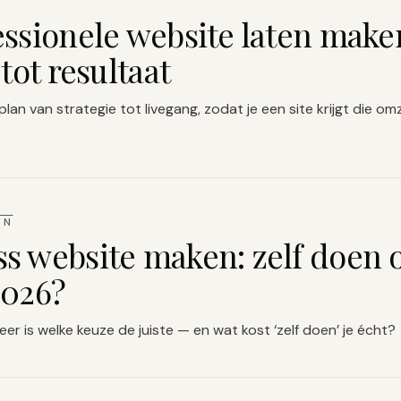
essionele website laten make
 tot resultaat
an van strategie tot livegang, zodat je een site krijgt die om
IN
s website maken: zelf doen o
2026?
er is welke keuze de juiste — en wat kost ‘zelf doen’ je écht?