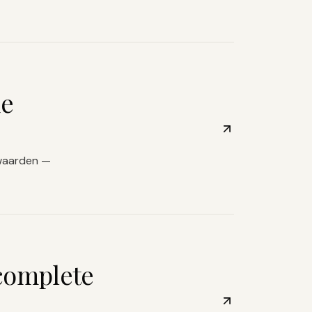
de
rwaarden —
complete