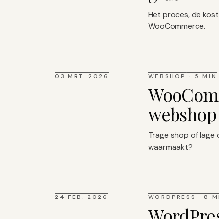
Het proces, de kost
WooCommerce.
03 MRT. 2026
WEBSHOP
·
5 MIN
WooComme
webshop 
Trage shop of lage 
waarmaakt?
24 FEB. 2026
WORDPRESS
·
8 M
WordPres