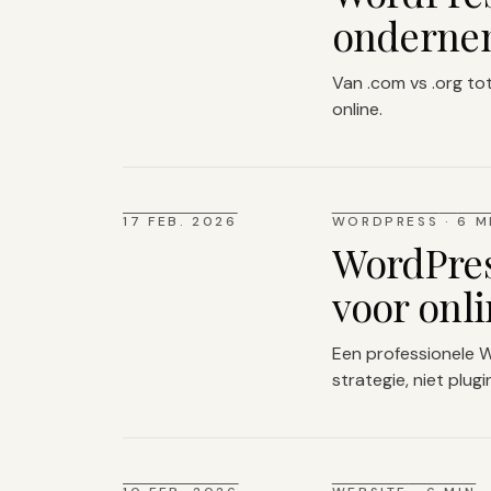
onderne
Van .com vs .org to
online.
17 FEB. 2026
WORDPRESS
·
6 M
WordPres
voor onli
Een professionele WP
strategie, niet plugi