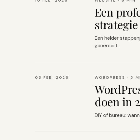
10 FEB. 2026
WEBSITE
·
6 MIN
Een prof
strategie
Een helder stappenpl
genereert.
03 FEB. 2026
WORDPRESS
·
5 M
WordPres
doen in 
DIY of bureau: wanne