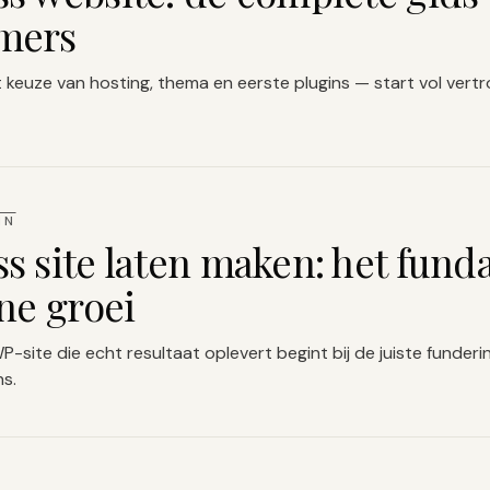
mers
t keuze van hosting, thema en eerste plugins — start vol ver
IN
s site laten maken: het fun
ne groei
-site die echt resultaat oplevert begint bij de juiste funderi
ns.