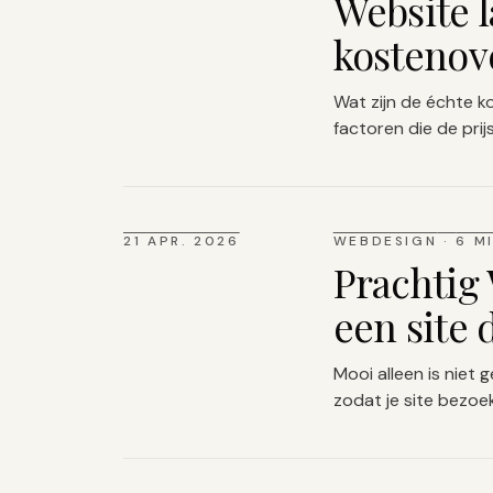
Website l
kostenov
Wat zijn de échte k
factoren die de pri
21 APR. 2026
WEBDESIGN
·
6 M
Prachtig
een site 
Mooi alleen is niet
zodat je site bezoe