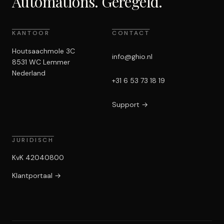
Automations. Geregeld.
KANTOOR
CONTACT
Houtsaachmole 3C
info@ghio.nl
8531 WC Lemmer
Nederland
+31 6 53 73 18 19
Support
→
JURIDISCH
KvK 42040800
Klantportaal →