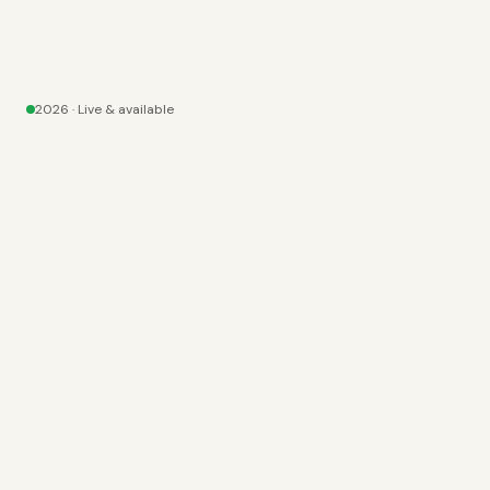
2026
· Live & available
SEO
✦
AEO
DIENSTEN
· 02
Vier pijlers. Eén
funnel.