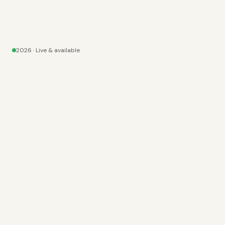
2026
· Live & available
SEO
✦
AEO
DIENSTEN
· 02
Vier pijlers. Eén
funnel.