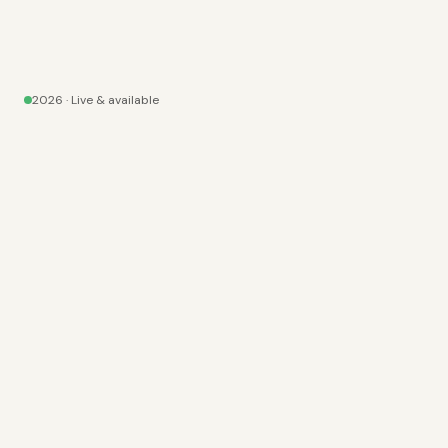
2026
· Live & available
SEO
✦
AEO
✦
DIENSTEN
· 02
Vier pijlers. Eén
funnel.